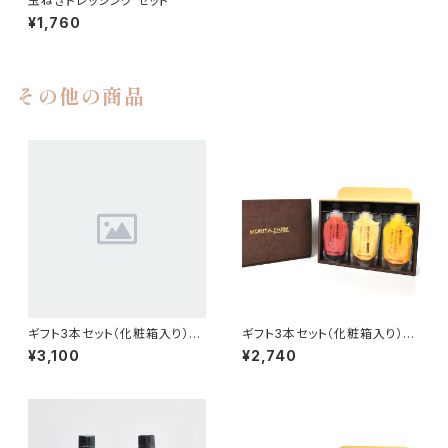
玉ねぎドレッシング セット
¥1,760
その他の商品
ギフト3本セット（化粧箱入り）G
ギフト3本セット（化粧箱入り）Y
BR
PT
¥3,100
¥2,740